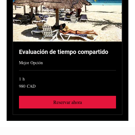
Evaluación de tiempo compartido
Mejor Opción
1 h
980
980 CAD
dólares
canadienses
Reservar ahora