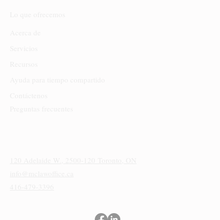
Lo que ofrecemos
Acerca de
Servicios
Recursos
Ayuda para tiempo compartido
Contáctenos
Preguntas frecuentes
Sede
120 Adelaide W., 2500-120
Toronto, ON
info@mclawoffice.ca
416-479-3396