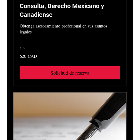
Consulta, Derecho Mexicano y
Canadiense
Obtenga asesoramiento profesional en sus asuntos
legales
1 h
620
620 CAD
dólares
canadienses
Solicitud de reserva