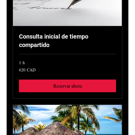
Consulta inicial de tiempo
compartido
1 h
620
620 CAD
dólares
canadienses
Reservar ahora