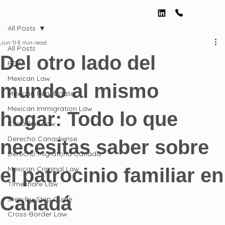
All Posts
Jun 11
8 min read
All Posts
Del otro lado del
FQA
Mexican Law
mundo al mismo
Mexican Real Estate
Mexican Immigration Law
hogar: Todo lo que
Canadian Law
Derecho Canadiense
necesitas saber sobre
Derecho Migratorio Canada
el patrocinio familiar en
Mexican Criminal Law
Timeshare Law
Canadá
Step-by-Step Guide
Cross-Border Law