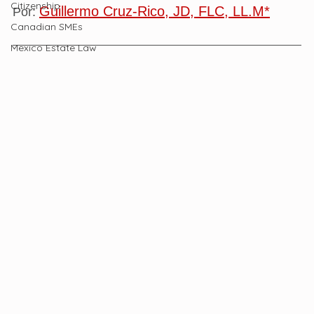
Citizenship
Guillermo Cruz-Rico, JD, FLC, LL.M*
Por: 
Canadian SMEs
Mexico Estate Law